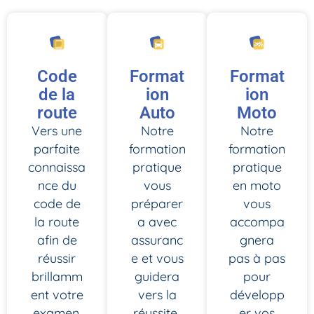
Code
Format
Format
de la
ion
ion
route
Auto
Moto
Vers une
Notre
Notre
parfaite
formation
formation
connaissa
pratique
pratique
nce du
vous
en moto
code de
préparer
vous
la route
a avec
accompa
afin de
assuranc
gnera
réussir
e et vous
pas à pas
brillamm
guidera
pour
ent votre
vers la
développ
examen.
réussite
er vos